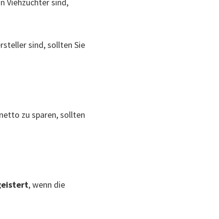
 Viehzüchter sind,
teller sind, sollten Sie
etto zu sparen, sollten
eistert
, wenn die