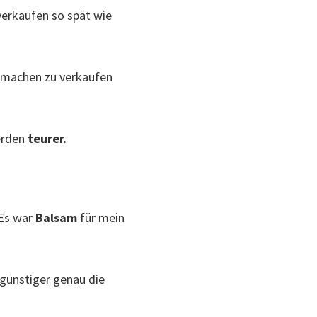
verkaufen so spät wie
n machen zu verkaufen
werden
teurer.
 Es war
Balsam
für mein
 günstiger genau die