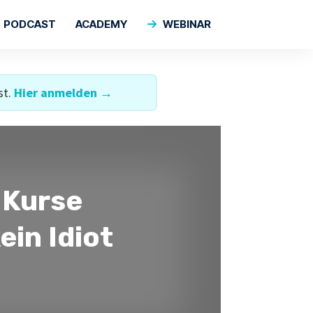
PODCAST
ACADEMY
WEBINAR
st.
Hier anmelden →
 Kurse
ein Idiot