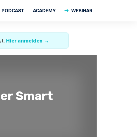
PODCAST
ACADEMY
WEBINAR
st.
Hier anmelden →
ber Smart