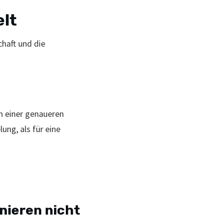
elt
chaft und die
en einer genaueren
ung, als für eine
nieren nicht