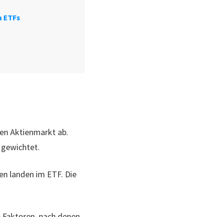
a ETFs
ten Aktienmarkt ab.
 gewichtet.
en landen im ETF. Die
e Faktoren, nach denen