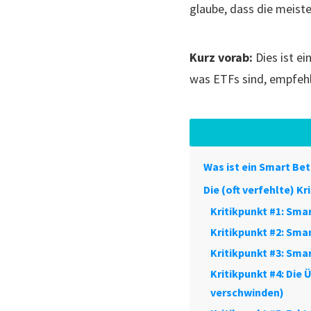
glaube, dass die meist
Kurz vorab:
Dies ist e
was ETFs sind, empfehl
Was ist ein Smart Be
Die (oft verfehlte) Kr
Kritikpunkt #1: Sma
Kritikpunkt #2: Smar
Kritikpunkt #3: Smar
​Kritikpunkt #4: Die
verschwinden)