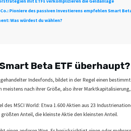
torstrategien mit ETFs verkomplizieren die Geldanlage
Co.: Pioniere des passiven Investierens empfehlen Smart Bet
ent: Was würdest du wählen?
n Smart Beta ETF überhaupt?
engehandelter Indexfonds, bildet in der Regel einen bestimm
 meistens nach ihrer Größe, also ihrer Marktkapitalisierung,
el des MSCI World: Etwa 1.600 Aktien aus 23 Industrienation
größten Anteil, die kleinste Aktie den kleinsten Anteil.
ht einen anderen Weg. Er berücksichtigt einen oder mehrer