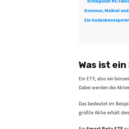
Kritikpunkt #5: Fak
Kommer, Malkiel und 
Ein Gedankenexperim
Was ist ei
Ein ETF, also ein börs
Dabei werden die Aktien
Das bedeutet im Beispi
größte Aktie erhält den 
Ein
Smart Beta ETF
ge