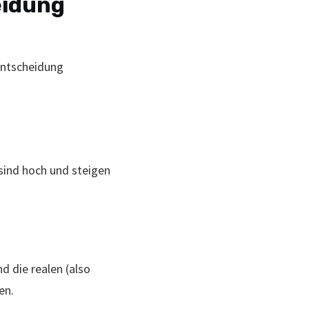
eidung
 Entscheidung
 sind hoch und steigen
 die realen (also
en.