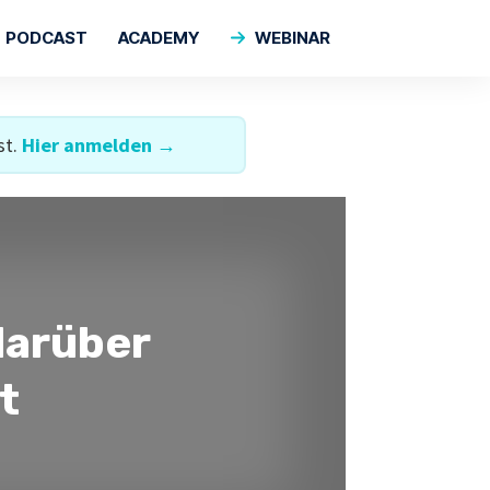
PODCAST
ACADEMY
WEBINAR
st.
Hier anmelden →
darüber
t