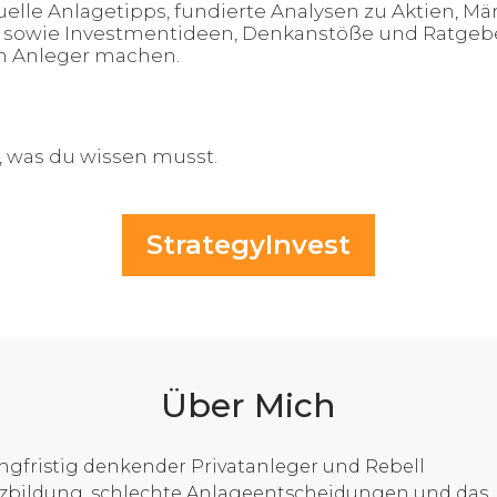
tuelle Anlagetipps, fundierte Analysen zu Aktien, M
sowie Investmentideen, Denkanstöße und Ratgeber
n Anleger machen.
s, was du wissen musst.
StrategyInvest
Über Mich
angfristig denkender Privatanleger und Rebell
zbildung, schlechte Anlageentscheidungen und das