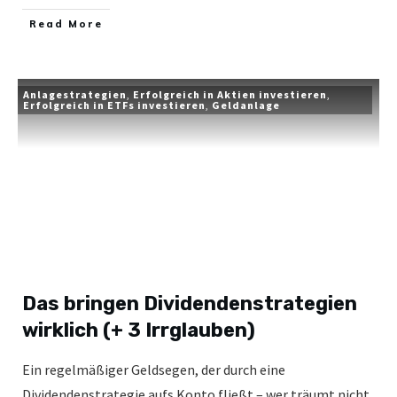
​Read More
Anlagestrategien
,
Erfolgreich in Aktien investieren
,
Erfolgreich in ETFs investieren
,
Geldanlage
Das bringen Dividendenstrategien
wirklich (+ 3 Irrglauben)
Ein regelmäßiger Geldsegen, der durch eine
Dividendenstrategie aufs Konto fließt – wer träumt nicht