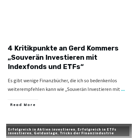
4 Kritikpunkte an Gerd Kommers
„Souverän Investieren mit
Indexfonds und ETFs“
Es gibt wenige Finanzbücher, die ich so bedenkenlos
weiterempfehlen kann wie „Souverän Investieren mit
...
​Read More
Erfolgreich in Aktien investieren
,
Erfolgreich in ETFs
investieren
,
Geldanlage
,
Tricks der Finanzindustrie