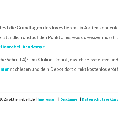
test die Grundlagen des Investierens in Aktien kennenl
erständlich und auf den Punkt alles, was du wissen musst,
ktienrebell Academy »
he Schritt 4)?
Das
Online-Depot
, das ich selbst nutze un
u
hier
nachlesen und dein Depot dort direkt kostenlos eröf
026 aktienrebell.de |
I mpressum
|
Disclaimer
|
Datenschutzerklär