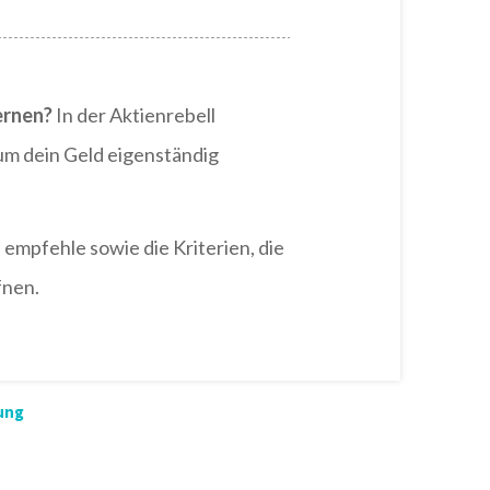
ernen?
In der Aktienrebell
 um dein Geld eigenständig
d empfehle sowie die Kriterien, die
fnen.
ung